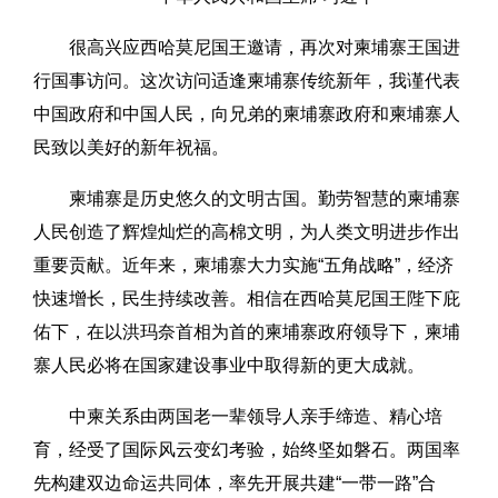
很高兴应西哈莫尼国王邀请，再次对柬埔寨王国进
行国事访问。这次访问适逢柬埔寨传统新年，我谨代表
中国政府和中国人民，向兄弟的柬埔寨政府和柬埔寨人
民致以美好的新年祝福。
柬埔寨是历史悠久的文明古国。勤劳智慧的柬埔寨
人民创造了辉煌灿烂的高棉文明，为人类文明进步作出
重要贡献。近年来，柬埔寨大力实施“五角战略”，经济
快速增长，民生持续改善。相信在西哈莫尼国王陛下庇
佑下，在以洪玛奈首相为首的柬埔寨政府领导下，柬埔
寨人民必将在国家建设事业中取得新的更大成就。
中柬关系由两国老一辈领导人亲手缔造、精心培
育，经受了国际风云变幻考验，始终坚如磐石。两国率
先构建双边命运共同体，率先开展共建“一带一路”合