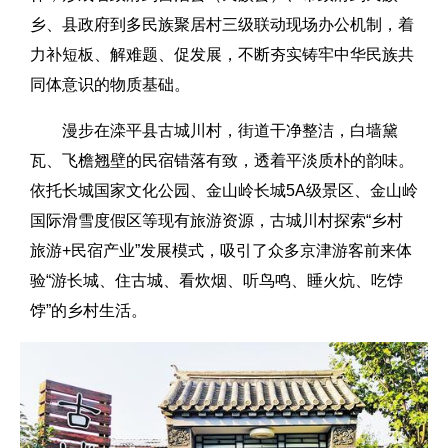
乡、县政府到多民族聚居村三级联动现场办公机制，着
力补短板、解难题、促发展，不断夯实铸牢中华民族共
同体意识的物质基础。
漫步在滦平县古城川村，街道干净整洁，白墙黛
瓦、飞檐翘壁的民宿错落有致，透着平淡质朴的韵味。
依托长城国家文化公园、金山岭长城5A级景区、金山岭
国际滑雪度假区等现有旅游资源，古城川村探索“乡村
旅游+民宿产业”发展模式，吸引了众多京津游客前来体
验“游长城、住古城、看炊烟、听鸟鸣、睡火炕、吃饽
饽”的乡村生活。