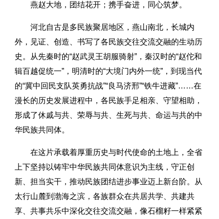
燕赵大地，团结花开；携手奋进，同心筑梦。
河北自古是多民族聚居地区，燕山南北，长城内
外，见证、创造、书写了各民族交往交流交融的生动历
史。从先秦时的“赵武灵王胡服骑射”，秦汉时的“赵佗和
辑百越促统一”，明清时的“大境门内外一统”，到现当代
的“冀中回民支队英勇抗战”“良马济邢”“铁牛进藏”……在
漫长的历史发展进程中，各民族手足相亲、守望相助，
形成了休戚与共、荣辱与共、生死与共、命运与共的中
华民族共同体。
在这片承载着厚重历史与时代使命的土地上，全省
上下坚持以铸牢中华民族共同体意识为主线，守正创
新、担当实干，推动民族团结进步事业迈上新台阶。从
太行山麓到渤海之滨，各族群众在共居共学、共建共
享、共事共乐中深化交往交流交融，像石榴籽一样紧紧