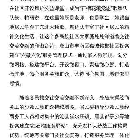
在社区开设舞蹈公益课堂，成为“石榴花颂党恩”歌舞队
队长。帕丽说，在这里她既是老师，也是学生，她跟当
地居民学会了东北大秧歌。舞蹈队丰富了社区居民的精
神文化生活，让这个多民族社区大家庭处处洋溢着交往
交流交融的和谐音符。唐山市丰南区嘉诚铭郡社区探索
建立“六微六化”服务管理模式，通过嵌入微景观、划分
微网格、搭建微平台、开设微窗口、聚焦微心愿、打造
微阵地，倾心服务各族群众，营造同心氛围，增进邻里
感情。
随着各民族交往交流交融不断深入，外省来冀经商
务工的少数民族群众持续增多。省民委指导少数民族经
商务工人员相对集中的沧县崔尔庄镇、唐县都亭乡等地
探索建立“红石榴服务驿站”，充分发挥大统战工作格局
优势，统筹有关部门及社会资源，打造服务管理一体化