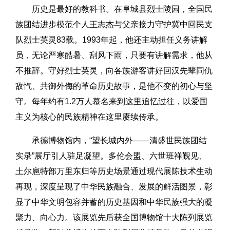
历史是最好的教科书。在阜城县烈士陵园，全国民
族团结进步模范个人王志杰与父亲接力守护冀中回民支
队烈士英灵83载。1993年起，他还主动担任义务讲解
员，无论严寒酷暑、刮风下雨，只要有讲解需求，他从
不推辞。守好烈士英灵，向各族游客讲好回汉先辈同仇
敌忾、共御外侮的革命历史故事，是他不变的初心与坚
守。每年约有1.2万人慕名来到这里追忆过往，以爱国
主义为核心的民族精神在这里赓续传承。
承德博物馆内，“望长城内外——清盛世民族团结
实录”展厅引人驻足凝望。多伦会盟、六世班禅觐见、
土尔扈特部万里东归等历史场景通过现代展陈技术生动
再现，深度呈现了中华民族融合、发展的鲜活图景，彰
显了中华文明包容并蓄的历史基因和中华民族强大的凝
聚力、向心力。该展览先后获全国博物馆十大陈列展览