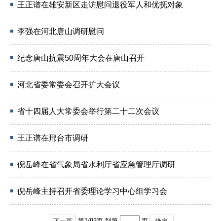
王正谱在雄安新区走访慰问退役军人和优抚对象
■
李强在河北唐山调研慰问
■
纪念唐山抗震50周年大会在唐山召开
■
河北省委常委会召开扩大会议
■
省十四届人大常委会举行第二十二次会议
■
王正谱在邢台市调研
■
倪岳峰在省气象局省水利厅省应急管理厅调研
■
倪岳峰主持召开省委理论学习中心组学习会
■
第
1
/
93
页 到第
页